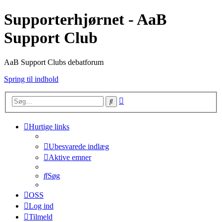
Supporterhjørnet - AaB
Support Club
AaB Support Clubs debatforum
Spring til indhold
Avanceret
Søg
søgning
Hurtige links
Ubesvarede indlæg
Aktive emner
Søg
OSS
Log ind
Tilmeld