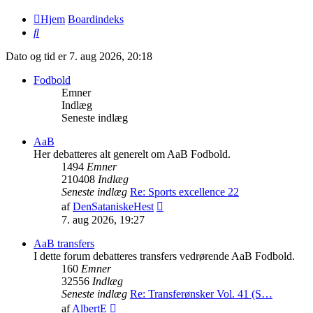
Hjem
Boardindeks
Søg
Dato og tid er 7. aug 2026, 20:18
Fodbold
Emner
Indlæg
Seneste indlæg
AaB
Her debatteres alt generelt om AaB Fodbold.
1494
Emner
210408
Indlæg
Seneste indlæg
Re: Sports excellence 22
Vis
af
DenSataniskeHest
det
7. aug 2026, 19:27
seneste
indlæg
AaB transfers
I dette forum debatteres transfers vedrørende AaB Fodbold.
160
Emner
32556
Indlæg
Seneste indlæg
Re: Transferønsker Vol. 41 (S…
Vis
af
AlbertE