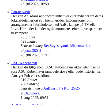
det
25. jul 2026, 16:59
seneste
indlæg
Fan-netværk
Her kan AaB-fans annoncere initiativer eller nyheder fra deres
lokalafdelinger og evt. hjemmesider. Informationer om
arrangementer i forbindelse med AaBs kampe på TV eller
Live. Herunder kan der også annonceres efter kørselspartnere
til kampene.
76
Emner
428
Indlæg
Seneste indlæg
Re: Søges: gamle klistermærker
Vis
af
jonas386
det
26. jun 2026, 11:10
seneste
indlæg
ASC København
Her kan du følge med i ASC Københavns aktiviteter, rise og
rose ASC København samt dele sjove eller gode historier fra
Amager Pub eller stadion.
310
Emner
2683
Indlæg
Seneste indlæg
AaB på TV i Kbh 25/26
Vis
af
Dr.Jones
det
1. aug 2025, 09:51
seneste
indlæg