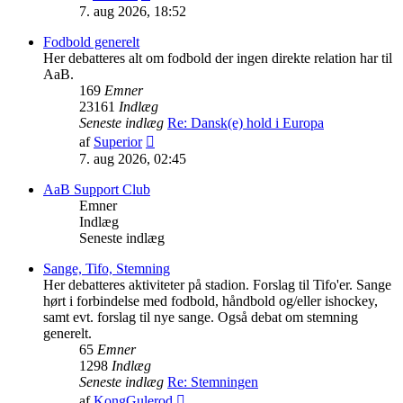
det
7. aug 2026, 18:52
seneste
indlæg
Fodbold generelt
Her debatteres alt om fodbold der ingen direkte relation har til
AaB.
169
Emner
23161
Indlæg
Seneste indlæg
Re: Dansk(e) hold i Europa
Vis
af
Superior
det
7. aug 2026, 02:45
seneste
indlæg
AaB Support Club
Emner
Indlæg
Seneste indlæg
Sange, Tifo, Stemning
Her debatteres aktiviteter på stadion. Forslag til Tifo'er. Sange
hørt i forbindelse med fodbold, håndbold og/eller ishockey,
samt evt. forslag til nye sange. Også debat om stemning
generelt.
65
Emner
1298
Indlæg
Seneste indlæg
Re: Stemningen
Vis
af
KongGulerod