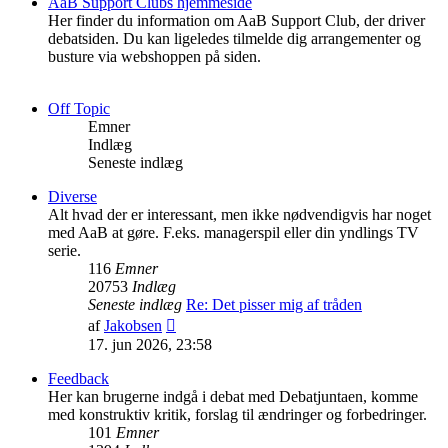
AaB Support Clubs hjemmeside
Her finder du information om AaB Support Club, der driver
debatsiden. Du kan ligeledes tilmelde dig arrangementer og
busture via webshoppen på siden.
Off Topic
Emner
Indlæg
Seneste indlæg
Diverse
Alt hvad der er interessant, men ikke nødvendigvis har noget
med AaB at gøre. F.eks. managerspil eller din yndlings TV
serie.
116
Emner
20753
Indlæg
Seneste indlæg
Re: Det pisser mig af tråden
Vis
af
Jakobsen
det
17. jun 2026, 23:58
seneste
indlæg
Feedback
Her kan brugerne indgå i debat med Debatjuntaen, komme
med konstruktiv kritik, forslag til ændringer og forbedringer.
101
Emner