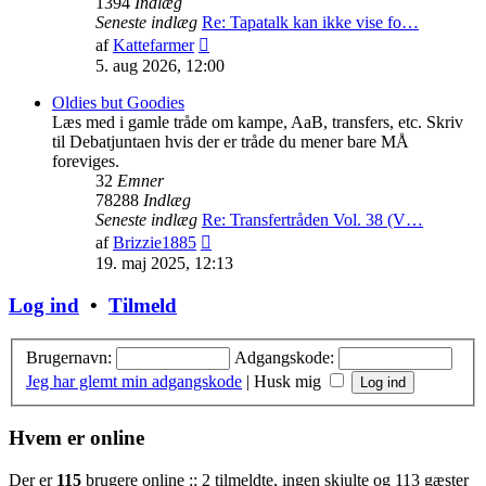
1394
Indlæg
Seneste indlæg
Re: Tapatalk kan ikke vise fo…
Vis
af
Kattefarmer
det
5. aug 2026, 12:00
seneste
indlæg
Oldies but Goodies
Læs med i gamle tråde om kampe, AaB, transfers, etc. Skriv
til Debatjuntaen hvis der er tråde du mener bare MÅ
foreviges.
32
Emner
78288
Indlæg
Seneste indlæg
Re: Transfertråden Vol. 38 (V…
Vis
af
Brizzie1885
det
19. maj 2025, 12:13
seneste
indlæg
Log ind
•
Tilmeld
Brugernavn:
Adgangskode:
Jeg har glemt min adgangskode
|
Husk mig
Hvem er online
Der er
115
brugere online :: 2 tilmeldte, ingen skjulte og 113 gæster