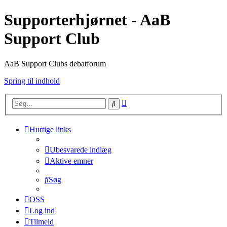
Supporterhjørnet - AaB
Support Club
AaB Support Clubs debatforum
Spring til indhold
Avanceret
Søg
søgning
Hurtige links
Ubesvarede indlæg
Aktive emner
Søg
OSS
Log ind
Tilmeld