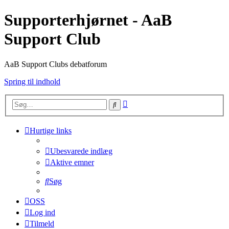
Supporterhjørnet - AaB
Support Club
AaB Support Clubs debatforum
Spring til indhold
Avanceret
Søg
søgning
Hurtige links
Ubesvarede indlæg
Aktive emner
Søg
OSS
Log ind
Tilmeld