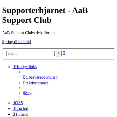
Supporterhjørnet - AaB
Support Club
AaB Support Clubs debatforum
Spring til indhold
Avanceret
Søg
søgning
Hurtige links
Ubesvarede indlæg
Aktive emner
Søg
OSS
Log ind
Tilmeld