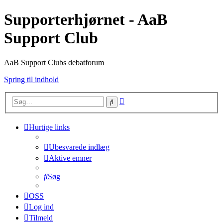
Supporterhjørnet - AaB
Support Club
AaB Support Clubs debatforum
Spring til indhold
Avanceret
Søg
søgning
Hurtige links
Ubesvarede indlæg
Aktive emner
Søg
OSS
Log ind
Tilmeld