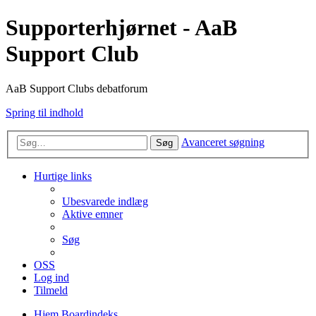
Supporterhjørnet - AaB
Support Club
AaB Support Clubs debatforum
Spring til indhold
Avanceret søgning
Søg
Hurtige links
Ubesvarede indlæg
Aktive emner
Søg
OSS
Log ind
Tilmeld
Hjem
Boardindeks