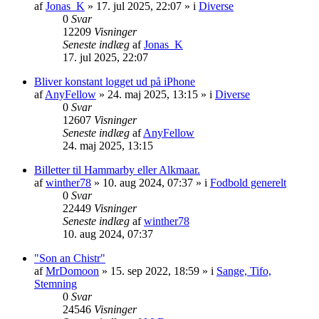
af
Jonas_K
» 17. jul 2025, 22:07 » i
Diverse
0
Svar
12209
Visninger
Seneste indlæg
af
Jonas_K
17. jul 2025, 22:07
Bliver konstant logget ud på iPhone
af
AnyFellow
» 24. maj 2025, 13:15 » i
Diverse
0
Svar
12607
Visninger
Seneste indlæg
af
AnyFellow
24. maj 2025, 13:15
Billetter til Hammarby eller Alkmaar.
af
winther78
» 10. aug 2024, 07:37 » i
Fodbold generelt
0
Svar
22449
Visninger
Seneste indlæg
af
winther78
10. aug 2024, 07:37
"Son an Chistr"
af
MrDomoon
» 15. sep 2022, 18:59 » i
Sange, Tifo,
Stemning
0
Svar
24546
Visninger