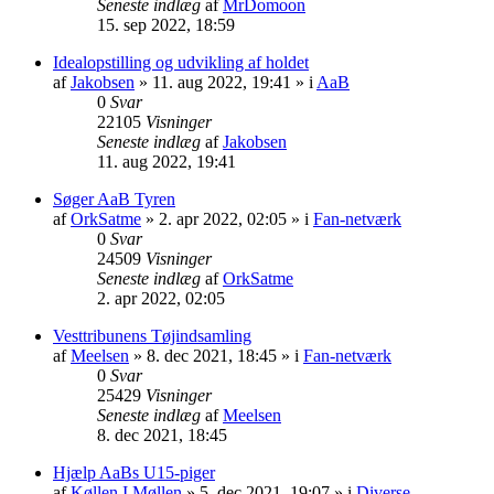
Seneste indlæg
af
MrDomoon
15. sep 2022, 18:59
Idealopstilling og udvikling af holdet
af
Jakobsen
» 11. aug 2022, 19:41 » i
AaB
0
Svar
22105
Visninger
Seneste indlæg
af
Jakobsen
11. aug 2022, 19:41
Søger AaB Tyren
af
OrkSatme
» 2. apr 2022, 02:05 » i
Fan-netværk
0
Svar
24509
Visninger
Seneste indlæg
af
OrkSatme
2. apr 2022, 02:05
Vesttribunens Tøjindsamling
af
Meelsen
» 8. dec 2021, 18:45 » i
Fan-netværk
0
Svar
25429
Visninger
Seneste indlæg
af
Meelsen
8. dec 2021, 18:45
Hjælp AaBs U15-piger
af
Køllen I Møllen
» 5. dec 2021, 19:07 » i
Diverse