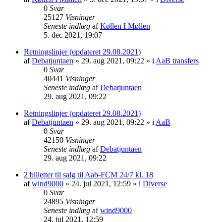
0
Svar
25127
Visninger
Seneste indlæg
af
Køllen I Møllen
5. dec 2021, 19:07
Retningslinjer (opdateret 29.08.2021)
af
Debatjuntaen
» 29. aug 2021, 09:22 » i
AaB transfers
0
Svar
40441
Visninger
Seneste indlæg
af
Debatjuntaen
29. aug 2021, 09:22
Retningslinjer (opdateret 29.08.2021)
af
Debatjuntaen
» 29. aug 2021, 09:22 » i
AaB
0
Svar
42150
Visninger
Seneste indlæg
af
Debatjuntaen
29. aug 2021, 09:22
2 billetter til salg til Aab-FCM 24/7 kl. 18
af
wind9000
» 24. jul 2021, 12:59 » i
Diverse
0
Svar
24895
Visninger
Seneste indlæg
af
wind9000
24. jul 2021, 12:59