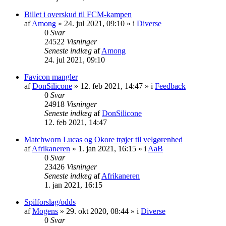
Billet i overskud til FCM-kampen
af
Among
» 24. jul 2021, 09:10 » i
Diverse
0
Svar
24522
Visninger
Seneste indlæg
af
Among
24. jul 2021, 09:10
Favicon mangler
af
DonSilicone
» 12. feb 2021, 14:47 » i
Feedback
0
Svar
24918
Visninger
Seneste indlæg
af
DonSilicone
12. feb 2021, 14:47
Matchworn Lucas og Okore trøjer til velgørenhed
af
Afrikaneren
» 1. jan 2021, 16:15 » i
AaB
0
Svar
23426
Visninger
Seneste indlæg
af
Afrikaneren
1. jan 2021, 16:15
Spilforslag/odds
af
Mogens
» 29. okt 2020, 08:44 » i
Diverse
0
Svar