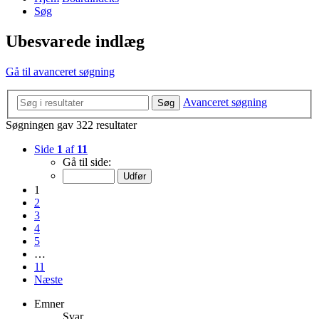
Søg
Ubesvarede indlæg
Gå til avanceret søgning
Avanceret søgning
Søg
Søgningen gav 322 resultater
Side
1
af
11
Gå til side:
1
2
3
4
5
…
11
Næste
Emner
Svar