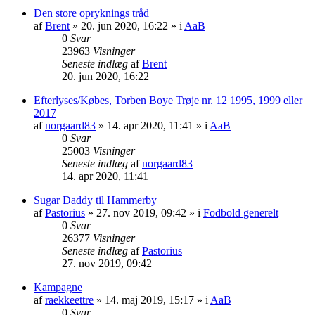
Den store opryknings tråd
af
Brent
» 20. jun 2020, 16:22 » i
AaB
0
Svar
23963
Visninger
Seneste indlæg
af
Brent
20. jun 2020, 16:22
Efterlyses/Købes, Torben Boye Trøje nr. 12 1995, 1999 eller
2017
af
norgaard83
» 14. apr 2020, 11:41 » i
AaB
0
Svar
25003
Visninger
Seneste indlæg
af
norgaard83
14. apr 2020, 11:41
Sugar Daddy til Hammerby
af
Pastorius
» 27. nov 2019, 09:42 » i
Fodbold generelt
0
Svar
26377
Visninger
Seneste indlæg
af
Pastorius
27. nov 2019, 09:42
Kampagne
af
raekkeettre
» 14. maj 2019, 15:17 » i
AaB
0
Svar