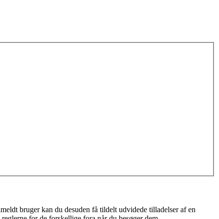
meldt bruger kan du desuden få tildelt udvidede tilladelser af en
 reglerne for de forskellige fora når du besøger dem.