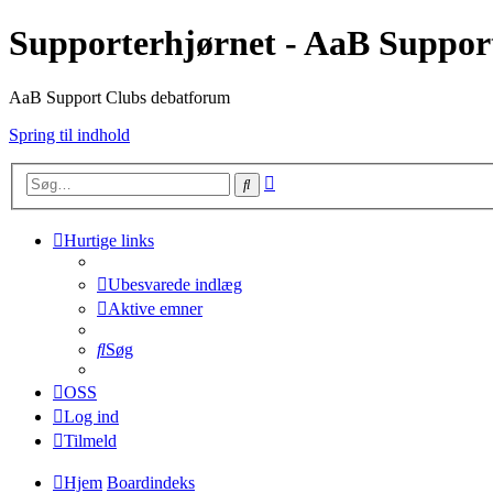
Supporterhjørnet - AaB Suppor
AaB Support Clubs debatforum
Spring til indhold
Avanceret
Søg
søgning
Hurtige links
Ubesvarede indlæg
Aktive emner
Søg
OSS
Log ind
Tilmeld
Hjem
Boardindeks