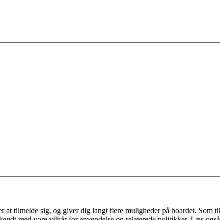
 at tilmelde sig, og giver dig langt flere muligheder på boardet. Som til
ekendt med vore vilkår for anvendelse og relaterede politikker. Læs også