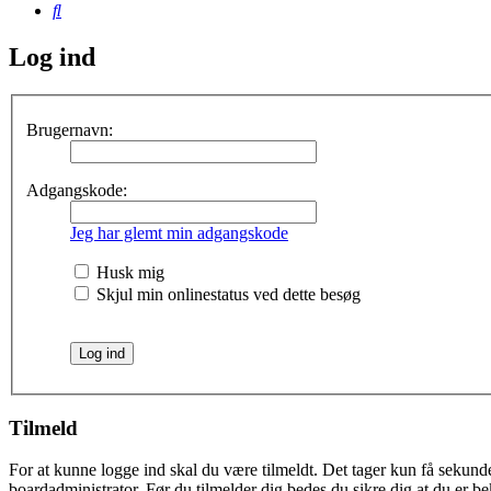
Søg
Log ind
Brugernavn:
Adgangskode:
Jeg har glemt min adgangskode
Husk mig
Skjul min onlinestatus ved dette besøg
Tilmeld
For at kunne logge ind skal du være tilmeldt. Det tager kun få sekunder
boardadministrator. Før du tilmelder dig bedes du sikre dig at du er b