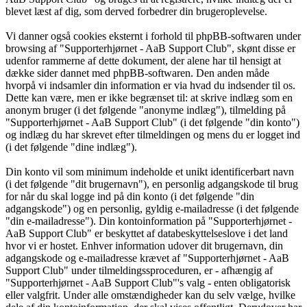
blevet læst af dig, som derved forbedrer din brugeroplevelse.
Vi danner også cookies eksternt i forhold til phpBB-softwaren under
browsing af "Supporterhjørnet - AaB Support Club", skønt disse er
udenfor rammerne af dette dokument, der alene har til hensigt at
dække sider dannet med phpBB-softwaren. Den anden måde
hvorpå vi indsamler din information er via hvad du indsender til os.
Dette kan være, men er ikke begrænset til: at skrive indlæg som en
anonym bruger (i det følgende "anonyme indlæg"), tilmelding på
"Supporterhjørnet - AaB Support Club" (i det følgende "din konto")
og indlæg du har skrevet efter tilmeldingen og mens du er logget ind
(i det følgende "dine indlæg").
Din konto vil som minimum indeholde et unikt identificerbart navn
(i det følgende "dit brugernavn"), en personlig adgangskode til brug
for når du skal logge ind på din konto (i det følgende "din
adgangskode") og en personlig, gyldig e-mailadresse (i det følgende
"din e-mailadresse"). Din kontoinformation på "Supporterhjørnet -
AaB Support Club" er beskyttet af databeskyttelseslove i det land
hvor vi er hostet. Enhver information udover dit brugernavn, din
adgangskode og e-mailadresse krævet af "Supporterhjørnet - AaB
Support Club" under tilmeldingssproceduren, er - afhængig af
"Supporterhjørnet - AaB Support Club"'s valg - enten obligatorisk
eller valgfrit. Under alle omstændigheder kan du selv vælge, hvilke