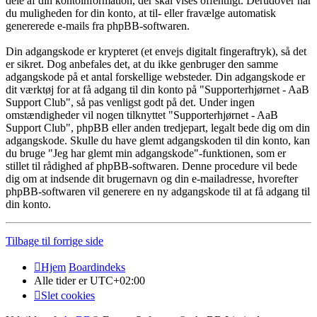
dele af din kontoinformation, der skal vises offentligt. Derudover har
du muligheden for din konto, at til- eller fravælge automatisk
genererede e-mails fra phpBB-softwaren.
Din adgangskode er krypteret (et envejs digitalt fingeraftryk), så det
er sikret. Dog anbefales det, at du ikke genbruger den samme
adgangskode på et antal forskellige websteder. Din adgangskode er
dit værktøj for at få adgang til din konto på "Supporterhjørnet - AaB
Support Club", så pas venligst godt på det. Under ingen
omstændigheder vil nogen tilknyttet "Supporterhjørnet - AaB
Support Club", phpBB eller anden tredjepart, legalt bede dig om din
adgangskode. Skulle du have glemt adgangskoden til din konto, kan
du bruge "Jeg har glemt min adgangskode"-funktionen, som er
stillet til rådighed af phpBB-softwaren. Denne procedure vil bede
dig om at indsende dit brugernavn og din e-mailadresse, hvorefter
phpBB-softwaren vil generere en ny adgangskode til at få adgang til
din konto.
Tilbage til forrige side
Hjem
Boardindeks
Alle tider er
UTC+02:00
Slet cookies