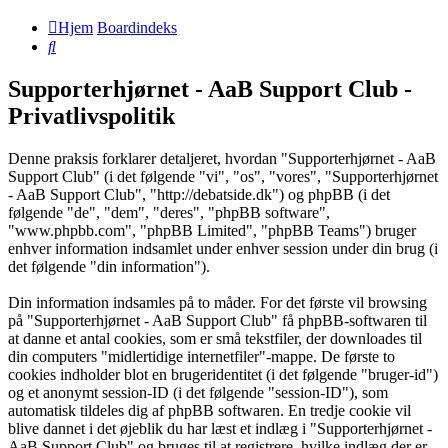
Hjem
Boardindeks
Søg
Supporterhjørnet - AaB Support Club -
Privatlivspolitik
Denne praksis forklarer detaljeret, hvordan "Supporterhjørnet - AaB
Support Club" (i det følgende "vi", "os", "vores", "Supporterhjørnet
- AaB Support Club", "http://debatside.dk") og phpBB (i det
følgende "de", "dem", "deres", "phpBB software",
"www.phpbb.com", "phpBB Limited", "phpBB Teams") bruger
enhver information indsamlet under enhver session under din brug (i
det følgende "din information").
Din information indsamles på to måder. For det første vil browsing
på "Supporterhjørnet - AaB Support Club" få phpBB-softwaren til
at danne et antal cookies, som er små tekstfiler, der downloades til
din computers "midlertidige internetfiler"-mappe. De første to
cookies indholder blot en brugeridentitet (i det følgende "bruger-id")
og et anonymt session-ID (i det følgende "session-ID"), som
automatisk tildeles dig af phpBB softwaren. En tredje cookie vil
blive dannet i det øjeblik du har læst et indlæg i "Supporterhjørnet -
AaB Support Club" og bruges til at registrere, hvilke indlæg der er