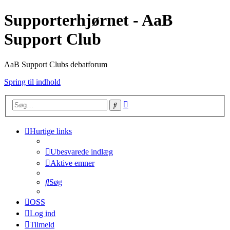
Supporterhjørnet - AaB
Support Club
AaB Support Clubs debatforum
Spring til indhold
Avanceret
Søg
søgning
Hurtige links
Ubesvarede indlæg
Aktive emner
Søg
OSS
Log ind
Tilmeld