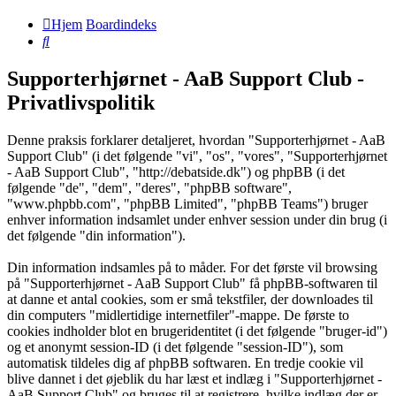
Hjem
Boardindeks
Søg
Supporterhjørnet - AaB Support Club -
Privatlivspolitik
Denne praksis forklarer detaljeret, hvordan "Supporterhjørnet - AaB
Support Club" (i det følgende "vi", "os", "vores", "Supporterhjørnet
- AaB Support Club", "http://debatside.dk") og phpBB (i det
følgende "de", "dem", "deres", "phpBB software",
"www.phpbb.com", "phpBB Limited", "phpBB Teams") bruger
enhver information indsamlet under enhver session under din brug (i
det følgende "din information").
Din information indsamles på to måder. For det første vil browsing
på "Supporterhjørnet - AaB Support Club" få phpBB-softwaren til
at danne et antal cookies, som er små tekstfiler, der downloades til
din computers "midlertidige internetfiler"-mappe. De første to
cookies indholder blot en brugeridentitet (i det følgende "bruger-id")
og et anonymt session-ID (i det følgende "session-ID"), som
automatisk tildeles dig af phpBB softwaren. En tredje cookie vil
blive dannet i det øjeblik du har læst et indlæg i "Supporterhjørnet -
AaB Support Club" og bruges til at registrere, hvilke indlæg der er