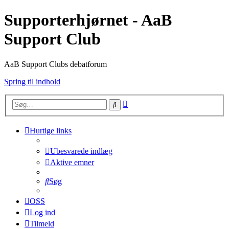
Supporterhjørnet - AaB
Support Club
AaB Support Clubs debatforum
Spring til indhold
Avanceret
Søg
søgning
Hurtige links
Ubesvarede indlæg
Aktive emner
Søg
OSS
Log ind
Tilmeld