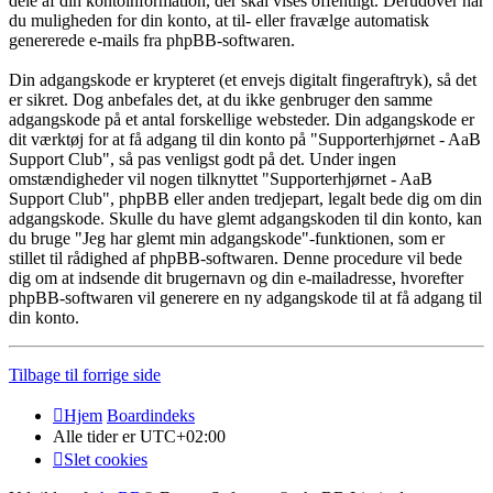
dele af din kontoinformation, der skal vises offentligt. Derudover har
du muligheden for din konto, at til- eller fravælge automatisk
genererede e-mails fra phpBB-softwaren.
Din adgangskode er krypteret (et envejs digitalt fingeraftryk), så det
er sikret. Dog anbefales det, at du ikke genbruger den samme
adgangskode på et antal forskellige websteder. Din adgangskode er
dit værktøj for at få adgang til din konto på "Supporterhjørnet - AaB
Support Club", så pas venligst godt på det. Under ingen
omstændigheder vil nogen tilknyttet "Supporterhjørnet - AaB
Support Club", phpBB eller anden tredjepart, legalt bede dig om din
adgangskode. Skulle du have glemt adgangskoden til din konto, kan
du bruge "Jeg har glemt min adgangskode"-funktionen, som er
stillet til rådighed af phpBB-softwaren. Denne procedure vil bede
dig om at indsende dit brugernavn og din e-mailadresse, hvorefter
phpBB-softwaren vil generere en ny adgangskode til at få adgang til
din konto.
Tilbage til forrige side
Hjem
Boardindeks
Alle tider er
UTC+02:00
Slet cookies