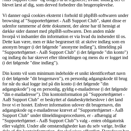
blevet læst af dig, som derved forbedrer din brugeroplevelse.
Vi danner også cookies eksternt i forhold til phpBB-softwaren under
browsing af "Supporterhjørnet - AaB Support Club", skønt disse er
udenfor rammerne af dette dokument, der alene har til hensigt at
dække sider dannet med phpBB-softwaren. Den anden måde
hvorpå vi indsamler din information er via hvad du indsender til os.
Dette kan være, men er ikke begrænset til: at skrive indlæg som en
anonym bruger (i det følgende "anonyme indlæg"), tilmelding på
"Supporterhjørnet - AaB Support Club" (i det følgende "din konto")
og indlæg du har skrevet efter tilmeldingen og mens du er logget ind
(i det følgende "dine indlæg").
Din konto vil som minimum indeholde et unikt identificerbart navn
(i det følgende "dit brugernavn"), en personlig adgangskode til brug
for når du skal logge ind på din konto (i det følgende "din
adgangskode") og en personlig, gyldig e-mailadresse (i det følgende
"din e-mailadresse"). Din kontoinformation på "Supporterhjørnet -
AaB Support Club" er beskyttet af databeskyttelseslove i det land
hvor vi er hostet. Enhver information udover dit brugernavn, din
adgangskode og e-mailadresse krævet af "Supporterhjørnet - AaB
Support Club" under tilmeldingssproceduren, er - afhængig af
"Supporterhjørnet - AaB Support Club"'s valg - enten obligatorisk
eller valgfrit. Under alle omstændigheder kan du selv vælge, hvilke