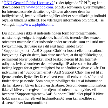
"
GNU General Public License v2
" (i det følgende "GPL") og kan
downloades fra
www.phpbb.com
. phpBB softwaren giver mulighed
for internetbaserede debatter, og GPL'en afskærer dem fra
indflydelse på, hvad vi tillader og/eller afviser som tilladeligt indhold
og/eller tilladelig adfærd. For yderligere information om phpBB, se
venligst:
https://www.phpbb.com/
.
Du indvilliger i ikke at indsende nogen form for fornærmende,
uanstændigt, vulgært, bagtalende, hadefuldt, truende eller sexuelt
orienteret materiale eller indsende andet materiale, som er i strid med
lovgivningen, det være sig i dit eget land, landet hvor
"Supporterhjørnet - AaB Support Club" er hostet eller international
lovgivning. Gør du dette, kan dette medføre, at du øjeblikkeligt og
permanent bliver udelukket, med besked herom til din Internet-
udbyder, hvis vi vurderer det nødvendigt. IP-adresserne for alle
indlæg logges for at give mulighed for at håndhæve disse vilkår. Du
indvilliger i at "Supporterhjørnet - AaB Support Club" har ret til at
fjerne, ændre, flytte eller låse ethvert emne til enhver tid, såfremt vi
finder dette passende. Som bruger indvilliger du i at al information
du har skrevet, bliver lagret i en database. Selvom denne information
ikke vil blive videregivet til tredjemand uden dit samtykke, vil
hverken "Supporterhjørnet - AaB Support Club" eller phpBB blive
holdt ansvarlig for ethvert hackingforsøg, som kan medføre at
dataene bliver kompromitteret