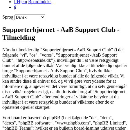
Hjem
Boardindeks
Søg
Sprog:
Supporterhjørnet - AaB Support Club -
Tilmelding
Når du tilmelder dig "Supporterhjørnet - AaB Support Club" (i det
følgende "vi", "os", "vores", "Supporterhjørnet - AaB Support
Club", "http://debatside.dk"), indvilliger du i at være retsgyldigt
bundet af de følgende vilkår. Vær venlig ikke at tilmelde dig og/eller
bruge "Supporterhjørnet - AaB Support Club", hvis du ikke
indvilliger i at være retsgyldigt bundet af alle de følgende vilkår. Vi
kan ændre disse til enhver tid, og vi vil gøre vort yderste for at
informere dig, alligevel vil det være fornuftigt, at du selv gennemgår
disse vilkår regelmæssigt, da din fortsatte brug af "Supporterhjørnet
- AaB Support Club" efter ændringer af vilkårene betyder, at du
indvilliger i at være retsgyldigt bundet af vilkårene efter de er
opdateret og/eller skærpet.
Vort board er baseret på phpBB (i det følgende "de", "dem",
"deres", "phpBB software", "www.phpbb.com", "phpBB Limited",
"phpBB Teams") hvilket er en bulletin board-løsning udgivet under