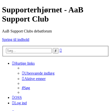
Supporterhjørnet - AaB
Support Club
AaB Support Clubs debatforum
Spring til indhold
Avanceret
Søg
søgning
Hurtige links
Ubesvarede indlæg
Aktive emner
Søg
OSS
Log ind