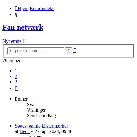
Hjem
Boardindeks
Søg
Fan-netværk
Nyt emne
Avanceret
Søg
søgning
76 emner
1
2
3
Næste
Emner
Svar
Visninger
Seneste indlæg
Søges: gamle klistermærker
af
Bech
» 27. apr 2024, 09:48
16
Svar