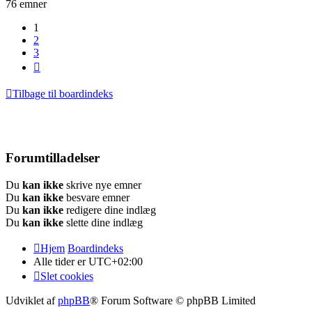
76 emner
1
2
3
Næste
Tilbage til boardindeks
Forumtilladelser
Du
kan ikke
skrive nye emner
Du
kan ikke
besvare emner
Du
kan ikke
redigere dine indlæg
Du
kan ikke
slette dine indlæg
Hjem
Boardindeks
Alle tider er
UTC+02:00
Slet cookies
Udviklet af
phpBB
® Forum Software © phpBB Limited