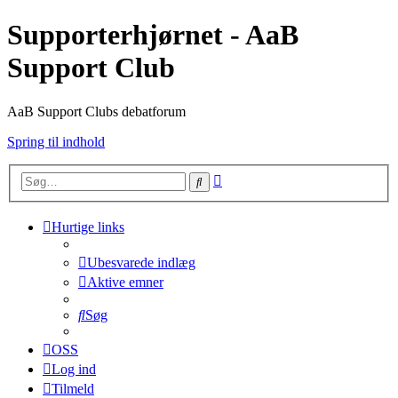
Supporterhjørnet - AaB
Support Club
AaB Support Clubs debatforum
Spring til indhold
Avanceret
Søg
søgning
Hurtige links
Ubesvarede indlæg
Aktive emner
Søg
OSS
Log ind
Tilmeld