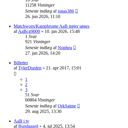
11258
Visninger
Seneste indlæg
af
jonas386
26. jun 2026, 11:10
Matchworn/Kampbrugte AaB trøjer søges
af
AaBcg9000
» 10. jan 2026, 15:48
1
Svar
921
Visninger
Seneste indlæg
af
Nophea
27. jan 2026, 14:20
Billetter
af
TylerDurden
» 21. apr 2017, 15:01
1
2
3
51
Svar
60804
Visninger
Seneste indlæg
af
OrkSatme
29. aug 2025, 13:30
AaB i tv
af
Bundgaard
» 4. jul 2025, 13:54