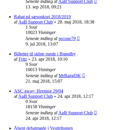
Seneste indlæg
af
AaB Support Club
13. sep 2018, 09:21
Rabat på sæsonkort 2018/2019
af
AaB Support Club
» 28. maj 2018, 18:38
1
Svar
10023
Visninger
Seneste indlæg
af
secone79
9. jul 2018, 13:07
Billetter til sidste runde i Brøndby
af
Fritz
» 23. apr 2018, 10:10
9
Svar
10013
Visninger
Seneste indlæg
af
MrBangDK
21. maj 2018, 15:07
ASC away: Herning 29/04
af
AaB Support Club
» 24. apr 2018, 12:17
0
Svar
18158
Visninger
Seneste indlæg
af
AaB Support Club
24. apr 2018, 12:17
Åbent debatmøde i Vesttribunen