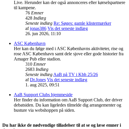
Live. Herunder kan der også annonceres efter kørselspartnere
til kampene.
76
Emner
428
Indlæg
Seneste indlæg
Re: Søges: gamle klistermærker
af
jonas386
Vis det seneste indlæg
26. jun 2026, 11:10
ASC København
Her kan du følge med i ASC Københavns aktiviteter, rise og
rose ASC København samt dele sjove eller gode historier fra
Amager Pub eller stadion.
310
Emner
2683
Indlæg
Seneste indlæg
AaB på TV i Kbh 25/26
af
Dr.Jones
Vis det seneste indlæg
1. aug 2025, 09:51
AaB Support Clubs hjemmeside
Her finder du information om AaB Support Club, der driver
debatsiden. Du kan ligeledes tilmelde dig arrangementer og
busture via webshoppen på siden.
Du har ikke de nødvendige tilladelser til at se og læse emner i