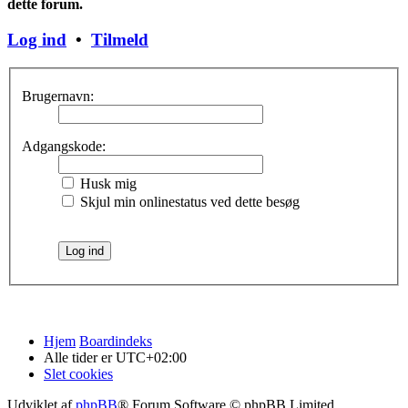
dette forum.
Log ind
•
Tilmeld
Brugernavn:
Adgangskode:
Husk mig
Skjul min onlinestatus ved dette besøg
Hjem
Boardindeks
Alle tider er
UTC+02:00
Slet cookies
Udviklet af
phpBB
® Forum Software © phpBB Limited