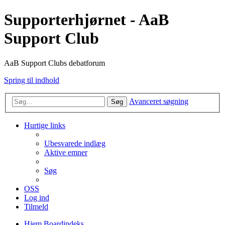
Supporterhjørnet - AaB
Support Club
AaB Support Clubs debatforum
Spring til indhold
Avanceret søgning
Søg
Hurtige links
Ubesvarede indlæg
Aktive emner
Søg
OSS
Log ind
Tilmeld
Hjem
Boardindeks