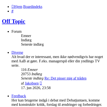
Hjem
Boardindeks
Søg
Off Topic
Forum
Emner
Indlæg
Seneste indlæg
Diverse
Alt hvad der er interessant, men ikke nødvendigvis har noget
med AaB at gøre. F.eks. managerspil eller din yndlings TV
serie.
116
Emner
20753
Indlæg
Seneste indlæg
Re: Det pisser mig af tråden
Vis
af
Jakobsen
det
17. jun 2026, 23:58
seneste
indlæg
Feedback
Her kan brugerne indgå i debat med Debatjuntaen, komme
med konstruktiv kritik, forslag til ændringer og forbedringer.