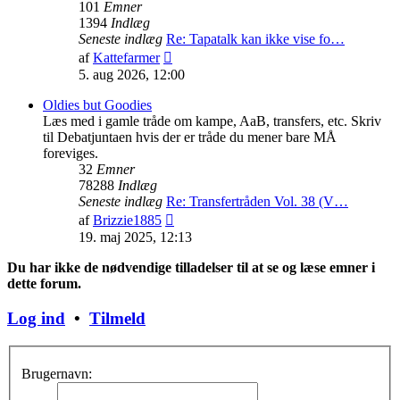
101
Emner
1394
Indlæg
Seneste indlæg
Re: Tapatalk kan ikke vise fo…
Vis
af
Kattefarmer
det
5. aug 2026, 12:00
seneste
indlæg
Oldies but Goodies
Læs med i gamle tråde om kampe, AaB, transfers, etc. Skriv
til Debatjuntaen hvis der er tråde du mener bare MÅ
foreviges.
32
Emner
78288
Indlæg
Seneste indlæg
Re: Transfertråden Vol. 38 (V…
Vis
af
Brizzie1885
det
19. maj 2025, 12:13
seneste
indlæg
Du har ikke de nødvendige tilladelser til at se og læse emner i
dette forum.
Log ind
•
Tilmeld
Brugernavn: