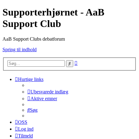
Supporterhjørnet - AaB
Support Club
AaB Support Clubs debatforum
Spring til indhold
Avanceret
Søg
søgning
Hurtige links
Ubesvarede indlæg
Aktive emner
Søg
OSS
Log ind
Tilmeld