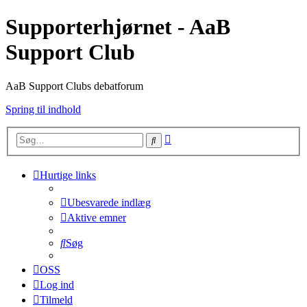
Supporterhjørnet - AaB
Support Club
AaB Support Clubs debatforum
Spring til indhold
Avanceret
Søg
søgning
Hurtige links
Ubesvarede indlæg
Aktive emner
Søg
OSS
Log ind
Tilmeld