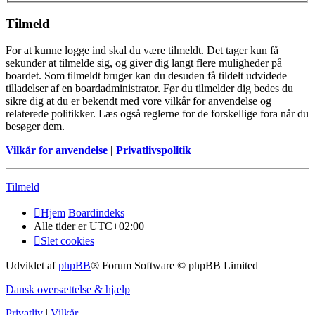
Tilmeld
For at kunne logge ind skal du være tilmeldt. Det tager kun få
sekunder at tilmelde sig, og giver dig langt flere muligheder på
boardet. Som tilmeldt bruger kan du desuden få tildelt udvidede
tilladelser af en boardadministrator. Før du tilmelder dig bedes du
sikre dig at du er bekendt med vore vilkår for anvendelse og
relaterede politikker. Læs også reglerne for de forskellige fora når du
besøger dem.
Vilkår for anvendelse
|
Privatlivspolitik
Tilmeld
Hjem
Boardindeks
Alle tider er
UTC+02:00
Slet cookies
Udviklet af
phpBB
® Forum Software © phpBB Limited
Dansk oversættelse & hjælp
Privatliv
|
Vilkår