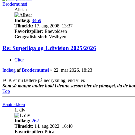
Brodernumsi
Allstar
Indlæg:
3469
Tilmeldt:
17. aug 2008, 13:37
Favoritspiller:
Enevoldsen
Geografisk sted:
Vestbyen
Re: Superliga og 1.division 2025/2026
Citer
Indlæg
af
Brodernumsi
»
22. mar 2026, 18:23
FCK er nu tættere på nedrykning, end vi er.
Som så mange andre hold i denne sæson blev de ydmyget, da de kom
Top
Baatnakken
1. div
Indlæg:
262
Tilmeldt:
14. aug 2022, 16:40
Favoritspiller:
Prica