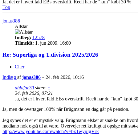
Ja, det er i hvert fald EBs overskrift. Reelt har de "kun" købt 30 %
Top
jonas386
Allstar
Indlæg:
12578
Tilmeldt:
1. jun 2009, 16:00
Re: Superliga og 1.division 2025/2026
Citer
Indlæg
af
jonas386
»
24. feb 2026, 10:16
abbifar70
skrev:
↑
24. feb 2026, 07:21
Ja, det er i hvert fald EBs overskrift. Reelt har de "kun" købt 3
Ja, men de overtager 100% når Brügmann en dag går på pension.
Jeg synes det er et mystisk valg. Brügmann elsker at snakke om hvord
mediano nok også til at være. Overvejer ret kraftigt at opsige mit stø
http://www.youtube.com/watch?v=bx1wypIgVrE