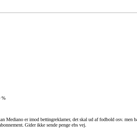
0 %
an Mediano er imod bettingreklamer, det skal ud af fodbold osv. men bå
t-abonnement. Gider ikke sende penge ebs vej.