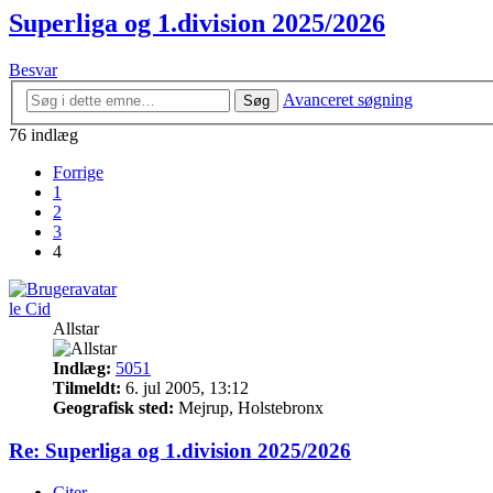
Superliga og 1.division 2025/2026
Besvar
Avanceret søgning
Søg
76 indlæg
Forrige
1
2
3
4
le Cid
Allstar
Indlæg:
5051
Tilmeldt:
6. jul 2005, 13:12
Geografisk sted:
Mejrup, Holstebronx
Re: Superliga og 1.division 2025/2026
Citer