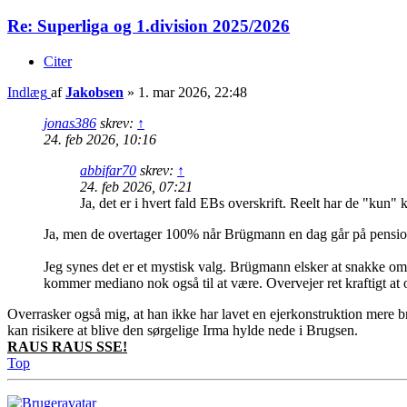
Re: Superliga og 1.division 2025/2026
Citer
Indlæg
af
Jakobsen
»
1. mar 2026, 22:48
jonas386
skrev:
↑
24. feb 2026, 10:16
abbifar70
skrev:
↑
24. feb 2026, 07:21
Ja, det er i hvert fald EBs overskrift. Reelt har de "kun"
Ja, men de overtager 100% når Brügmann en dag går på pensio
Jeg synes det er et mystisk valg. Brügmann elsker at snakke om 
kommer mediano nok også til at være. Overvejer ret kraftigt at
Overrasker også mig, at han ikke har lavet en ejerkonstruktion mere br
kan risikere at blive den sørgelige Irma hylde nede i Brugsen.
RAUS RAUS SSE!
Top