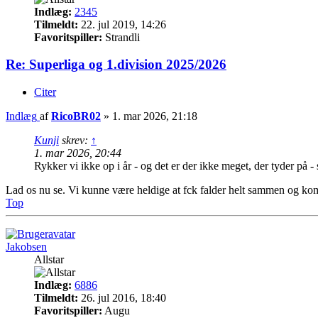
Indlæg:
2345
Tilmeldt:
22. jul 2019, 14:26
Favoritspiller:
Strandli
Re: Superliga og 1.division 2025/2026
Citer
Indlæg
af
RicoBR02
»
1. mar 2026, 21:18
Kunji
skrev:
↑
1. mar 2026, 20:44
Rykker vi ikke op i år - og det er der ikke meget, der tyder på - 
Lad os nu se. Vi kunne være heldige at fck falder helt sammen og komme
Top
Jakobsen
Allstar
Indlæg:
6886
Tilmeldt:
26. jul 2016, 18:40
Favoritspiller:
Augu