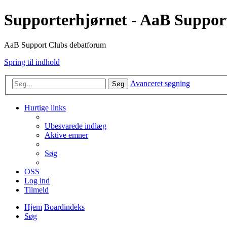
Supporterhjørnet - AaB Suppor
AaB Support Clubs debatforum
Spring til indhold
Avanceret søgning
Søg
Hurtige links
Ubesvarede indlæg
Aktive emner
Søg
OSS
Log ind
Tilmeld
Hjem
Boardindeks
Søg