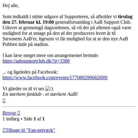
Hej alle,
Som indkaldt i sidste udgave af Supporteren, så afholder vi
tirsdag
den 27. februar kl. 19:00
generalforsamling i AaB Support Club.
Udover at gennemgå dagsordenen, så vil der på aftenen også være
mulighed for at smage på den øl der produceres hvert år til
Sæsonens AaB'er, ligesom vi får mulighed for at se den nye AaB
Pubben inde på stadion.
I kan læse meget mere om arrangementet herinde:
https://aabsupportclub.dk/?p=3388
... og ligeledes på Facebook:
https://www.facebook.com/events/177089299682699/
Vi glæder os til vi ses
En stærkere fanklub - et stærkere AaB!
Top
Besvar
1 indlæg • Side
1
af
1
Tilbage til "Fan-netværk"