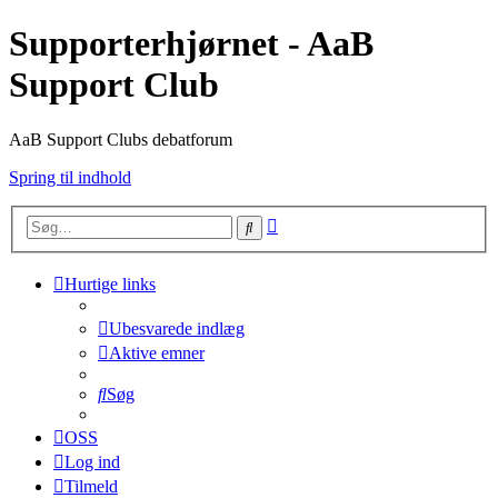
Supporterhjørnet - AaB
Support Club
AaB Support Clubs debatforum
Spring til indhold
Avanceret
Søg
søgning
Hurtige links
Ubesvarede indlæg
Aktive emner
Søg
OSS
Log ind
Tilmeld