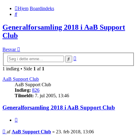
Hjem
Boardindeks
Søg
Generalforsamling 2018 i AaB Support
Club
Besvar
Avanceret
Søg
søgning
1 indlæg • Side
1
af
1
AaB Support Club
AaB Support Club
Indlæg:
826
Tilmeldt:
7. jul 2005, 13:46
Generalforsamling 2018 i AaB Support Club
Citer
Indlæg
af
AaB Support Club
»
23. feb 2018, 13:06