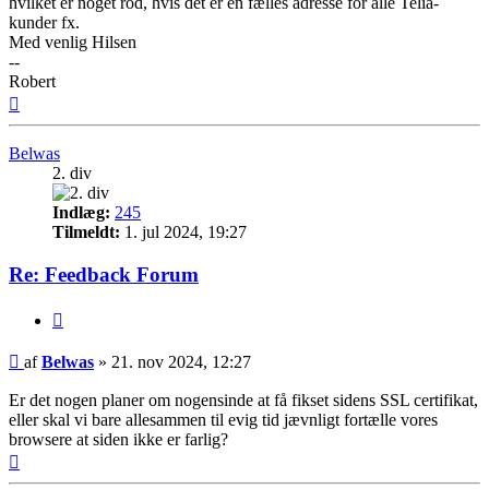
hvilket er noget rod, hvis det er en fælles adresse for alle Telia-
kunder fx.
Med venlig Hilsen
--
Robert
Top
Belwas
2. div
Indlæg:
245
Tilmeldt:
1. jul 2024, 19:27
Re: Feedback Forum
Citer
Indlæg
af
Belwas
»
21. nov 2024, 12:27
Er det nogen planer om nogensinde at få fikset sidens SSL certifikat,
eller skal vi bare allesammen til evig tid jævnligt fortælle vores
browsere at siden ikke er farlig?
Top