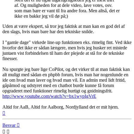
af. Og muligheden for at dele video, lave votes, osv.
som man bare er vant til fra andre fora. Men altså, det er
ikke en bakke jeg vil dø på;)
Uden at være ekspert, så tror jeg faktisk at man kan en god del af
den slags, hvis man bare har den tekniske snilde.
I "gamle dage" virkede line-up funktionen eks. rimelig fint. Ved ikke
hvorfor det ikke er sådan længere, men hvis jeg husker ret mistede
juntaen vist forbindelsen til ham der plejede at stå for de tekniske
finesser.
Nu spurgte jeg bare lige CoPilot, og det virker til at man faktisk kan
alt muligt med sådan en phpbb forum, hvis man har nogenlunde en
ide om hvad man laver og hvad man vil. En admin med lidt fritid,
gåpåmod og udstyret med en chatbot burde kunne få forum
opgraderet med funktioner rimelig hurtigt og gnidningsfrit.
http://www.youtube.com/watch?v=bx1wypIgVrE
Altid for AaB, Altid for Aalborg, Nordjylland det er mit hjem.
Top
Besvar