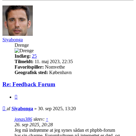
Siyabonga
Drenge
Indlæg:
25
Tilmeldt:
11. maj 2023, 22:35
Favoritspiller:
Nomvethe
Geografisk sted:
København
Re: Feedback Forum
Citer
Indlæg
af
Siyabonga
»
30. sep 2025, 13:20
jonas386
skrev:
↑
26. sep 2025, 20:28
Jeg må indrømme at jeg synes sådan et phpbb-forum
har sin charme. Forumkulturen på internettet er død, og