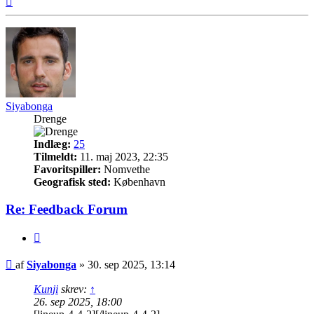
Siyabonga
Drenge
Indlæg:
25
Tilmeldt:
11. maj 2023, 22:35
Favoritspiller:
Nomvethe
Geografisk sted:
København
Re: Feedback Forum
Citer
Indlæg
af
Siyabonga
»
30. sep 2025, 13:14
Kunji
skrev:
↑
26. sep 2025, 18:00