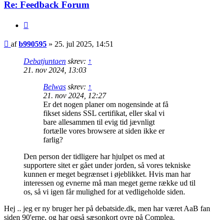
Re: Feedback Forum
Citer
Indlæg
af
b990595
»
25. jul 2025, 14:51
Debatjuntaen
skrev:
↑
21. nov 2024, 13:03
Belwas
skrev:
↑
21. nov 2024, 12:27
Er det nogen planer om nogensinde at få
fikset sidens SSL certifikat, eller skal vi
bare allesammen til evig tid jævnligt
fortælle vores browsere at siden ikke er
farlig?
Den person der tidligere har hjulpet os med at
supportere sitet er gået under jorden, så vores tekniske
kunnen er meget begrænset i øjeblikket. Hvis man har
interessen og evnerne må man meget gerne række ud til
os, så vi igen får mulighed for at vedligeholde siden.
Hej .. jeg er ny bruger her på debatside.dk, men har været AaB fan
siden 90'erne, og har også sæsonkort ovre på Complea.