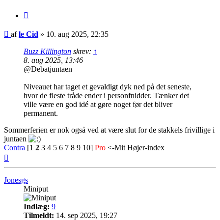
Citer
Indlæg
af
le Cid
»
10. aug 2025, 22:35
Buzz Killington
skrev:
↑
8. aug 2025, 13:46
@Debatjuntaen
Niveauet har taget et gevaldigt dyk ned på det seneste,
hvor de fleste tråde ender i personfnidder. Tænker det
ville være en god idé at gøre noget før det bliver
permanent.
Sommerferien er nok også ved at være slut for de stakkels frivillige i
juntaen
Contra
[1
2
3 4 5 6 7 8 9 10]
Pro
<-Mit Højer-index
Top
Jonesgs
Miniput
Indlæg:
9
Tilmeldt:
14. sep 2025, 19:27