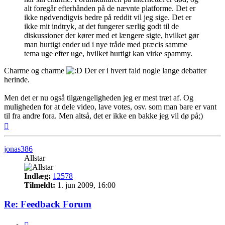
alt foregår efterhånden på de nævnte platforme. Det er
ikke nødvendigvis bedre på reddit vil jeg sige. Det er
ikke mit indtryk, at det fungerer særlig godt til de
diskussioner der kører med et længere sigte, hvilket gør
man hurtigt ender ud i nye tråde med præcis samme
tema uge efter uge, hvilket hurtigt kan virke spammy.
Charme og charme
Der er i hvert fald nogle lange debatter
herinde.
Men det er nu også tilgængeligheden jeg er mest træt af. Og
muligheden for at dele video, lave votes, osv. som man bare er vant
til fra andre fora. Men altså, det er ikke en bakke jeg vil dø på;)
Top
jonas386
Allstar
Indlæg:
12578
Tilmeldt:
1. jun 2009, 16:00
Re: Feedback Forum
Citer