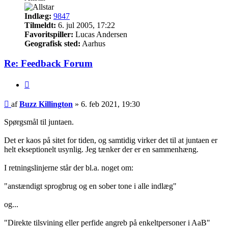
Indlæg:
9847
Tilmeldt:
6. jul 2005, 17:22
Favoritspiller:
Lucas Andersen
Geografisk sted:
Aarhus
Re: Feedback Forum
Citer
Indlæg
af
Buzz Killington
»
6. feb 2021, 19:30
Spørgsmål til juntaen.
Det er kaos på sitet for tiden, og samtidig virker det til at juntaen er
helt ekseptionelt usynlig. Jeg tænker der er en sammenhæng.
I retningslinjerne står der bl.a. noget om:
"anstændigt sprogbrug og en sober tone i alle indlæg"
og...
"Direkte tilsvining eller perfide angreb på enkeltpersoner i AaB"