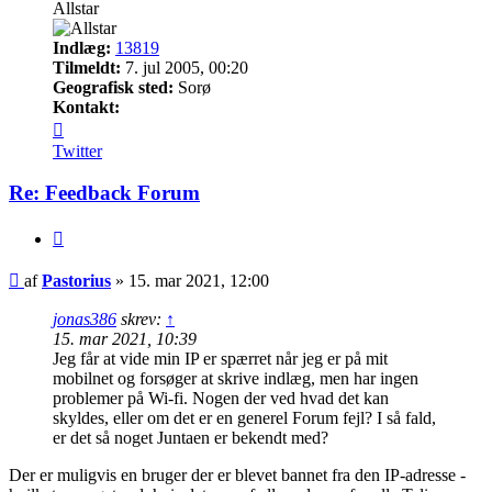
Allstar
Indlæg:
13819
Tilmeldt:
7. jul 2005, 00:20
Geografisk sted:
Sorø
Kontakt:
Kontakt
Pastorius
Twitter
Re: Feedback Forum
Citer
Indlæg
af
Pastorius
»
15. mar 2021, 12:00
jonas386
skrev:
↑
15. mar 2021, 10:39
Jeg får at vide min IP er spærret når jeg er på mit
mobilnet og forsøger at skrive indlæg, men har ingen
problemer på Wi-fi. Nogen der ved hvad det kan
skyldes, eller om det er en generel Forum fejl? I så fald,
er det så noget Juntaen er bekendt med?
Der er muligvis en bruger der er blevet bannet fra den IP-adresse -