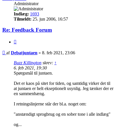
Administrator
Indlæg:
1693
Tilmeldt:
25. jun 2006, 16:57
Re: Feedback Forum
Citer
Indlæg
af
Debatjuntaen
»
8. feb 2021, 23:06
Buzz Killington
skrev:
↑
6. feb 2021, 19:30
Spørgsmål til juntaen.
Det er kaos på sitet for tiden, og samtidig virker det til
at juntaen er helt ekseptionelt usynlig. Jeg tænker der er
en sammenhæng.
I retningslinjerne står der bl.a. noget om:
"anstændigt sprogbrug og en sober tone i alle indlæg"
og...