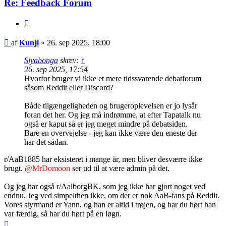
Re: Feedback Forum
Citer
Indlæg
af
Kunji
»
26. sep 2025, 18:00
Siyabonga
skrev:
↑
26. sep 2025, 17:54
Hvorfor bruger vi ikke et mere tidssvarende debatforum
såsom Reddit eller Discord?
Både tilgængeligheden og brugeroplevelsen er jo lysår
foran det her. Og jeg må indrømme, at efter Tapatalk nu
også er kaput så er jeg meget mindre på debatsiden.
Bare en overvejelse - jeg kan ikke være den eneste der
har det sådan.
r/AaB1885 har eksisteret i mange år, men bliver desværre ikke
brugt.
@MrDomoon
ser ud til at være admin på det.
Og jeg har også r/AalborgBK, som jeg ikke har gjort noget ved
endnu. Jeg ved simpelthen ikke, om der er nok AaB-fans på Reddit.
Vores styrmand er Yann, og han er altid i trøjen, og har du hørt han
var færdig, så har du hørt på en løgn.
Top