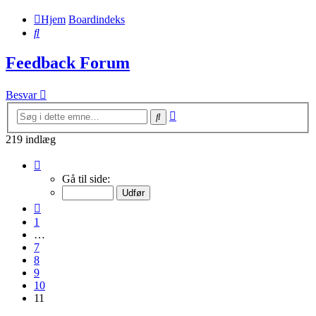
Hjem
Boardindeks
Søg
Feedback Forum
Besvar
Avanceret
Søg
søgning
219 indlæg
Side
11
Gå til side:
af
11
Forrige
1
…
7
8
9
10
11