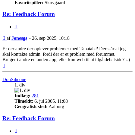
Favoritspiller:
Skovgaard
Re: Feedback Forum
Citer
Indlæg
af
Jonesgs
»
26. sep 2025, 10:18
Er der andre der oplever problemer med Tapatalk? Der står at jeg
skal kontakte admin, fordi der er et problem med forummet.
Bruger i andre en anden app, eller kun web til at tilgå debatside? :-)
Top
DonSilicone
1. div
Indlæg:
281
Tilmeldt:
6. jul 2005, 11:08
Geografisk sted:
Aalborg
Re: Feedback Forum
Citer