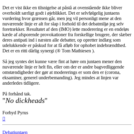
Det er vist ikke en tilsnigelse at påstå at ovenstående ikke bliver
overholdt særligt godt i øjeblikket. Det er selvfølgelig juntaens
vurdering hvor grænsen går, men jeg vil personligt mene at den
nuværende linje er alt for slap i forhold til det debatmiljø jeg selv
foretrækker. Resultatet af den (IMO) lette moderering er en endeløs
kæde af afsporende provokationer fra forskellige brugere, der slæber
deres antipati ind i næsten alle debatter, op opretter indlæg som
udelukkende er påskud for at få afløb for ophobet indebrændthed.
Det er en ritti dårlig synergi (® Tom Mathiesen ).
Så jeg syntes det kunne være fint at høre om juntaen mener den
nuværende linje er helt fin, eller om der er andre bagvedliggende
omstændigheder der gør at modererings er som den er (corona,
eksaminer, generel underbemanding). Jeg mindes at linjen var
anderledes tidligere.
På forhånd tak.
"
No dickheads
"
Forbyd Pyrus
Top
Debatjuntaen