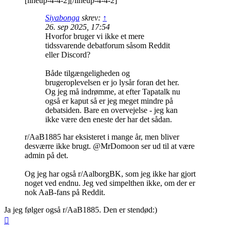
[lineup-4-4-2][/lineup-4-4-2]
Siyabonga
skrev:
↑
26. sep 2025, 17:54
Hvorfor bruger vi ikke et mere
tidssvarende debatforum såsom Reddit
eller Discord?
Både tilgængeligheden og
brugeroplevelsen er jo lysår foran det her.
Og jeg må indrømme, at efter Tapatalk nu
også er kaput så er jeg meget mindre på
debatsiden. Bare en overvejelse - jeg kan
ikke være den eneste der har det sådan.
r/AaB1885 har eksisteret i mange år, men bliver
desværre ikke brugt. @MrDomoon ser ud til at være
admin på det.
Og jeg har også r/AalborgBK, som jeg ikke har gjort
noget ved endnu. Jeg ved simpelthen ikke, om der er
nok AaB-fans på Reddit.
Ja jeg følger også r/AaB1885. Den er stendød:)
Top