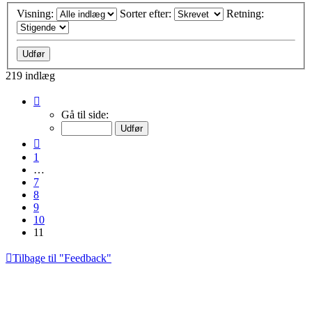
Visning:
Sorter efter:
Retning:
219 indlæg
Side
11
Gå til side:
af
11
Forrige
1
…
7
8
9
10
11
Tilbage til "Feedback"