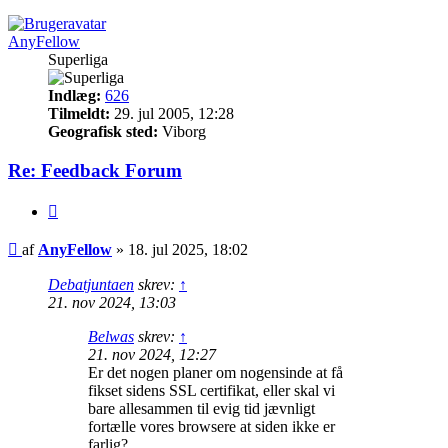
AnyFellow
Superliga
Indlæg:
626
Tilmeldt:
29. jul 2005, 12:28
Geografisk sted:
Viborg
Re: Feedback Forum
Citer
Indlæg
af
AnyFellow
»
18. jul 2025, 18:02
Debatjuntaen
skrev:
↑
21. nov 2024, 13:03
Belwas
skrev:
↑
21. nov 2024, 12:27
Er det nogen planer om nogensinde at få
fikset sidens SSL certifikat, eller skal vi
bare allesammen til evig tid jævnligt
fortælle vores browsere at siden ikke er
farlig?