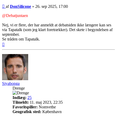
Indlæg
af
DonSilicone
»
26. sep 2025, 17:00
@Debatjuntaen
Nej, vi er flere, der har anmeldt at debatsiden ikke længere kan ses
via Tapatalk (som jeg klart foretrækker). Det skete i begyndelsen af
september.
Se tråden om Tapatalk.
Top
Siyabonga
Drenge
Indlæg:
25
Tilmeldt:
11. maj 2023, 22:35
Favoritspiller:
Nomvethe
Geografisk sted:
København