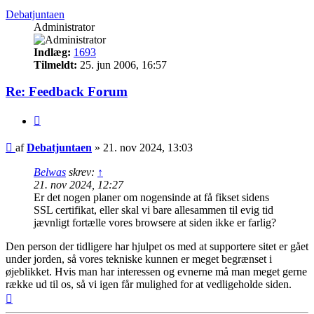
Debatjuntaen
Administrator
Indlæg:
1693
Tilmeldt:
25. jun 2006, 16:57
Re: Feedback Forum
Citer
Indlæg
af
Debatjuntaen
»
21. nov 2024, 13:03
Belwas
skrev:
↑
21. nov 2024, 12:27
Er det nogen planer om nogensinde at få fikset sidens
SSL certifikat, eller skal vi bare allesammen til evig tid
jævnligt fortælle vores browsere at siden ikke er farlig?
Den person der tidligere har hjulpet os med at supportere sitet er gået
under jorden, så vores tekniske kunnen er meget begrænset i
øjeblikket. Hvis man har interessen og evnerne må man meget gerne
række ud til os, så vi igen får mulighed for at vedligeholde siden.
Top