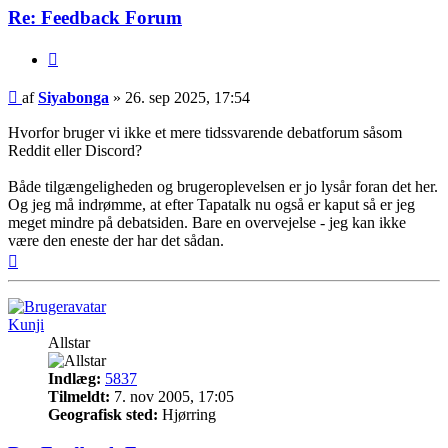
Re: Feedback Forum
Citer
Indlæg
af
Siyabonga
»
26. sep 2025, 17:54
Hvorfor bruger vi ikke et mere tidssvarende debatforum såsom
Reddit eller Discord?
Både tilgængeligheden og brugeroplevelsen er jo lysår foran det her.
Og jeg må indrømme, at efter Tapatalk nu også er kaput så er jeg
meget mindre på debatsiden. Bare en overvejelse - jeg kan ikke
være den eneste der har det sådan.
Top
Kunji
Allstar
Indlæg:
5837
Tilmeldt:
7. nov 2005, 17:05
Geografisk sted:
Hjørring