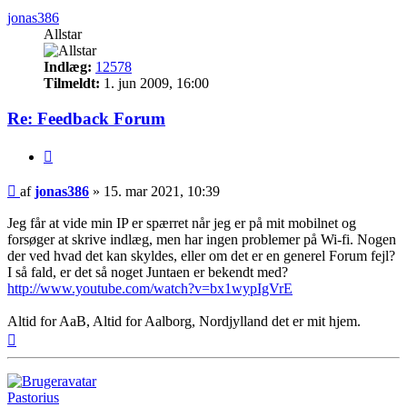
jonas386
Allstar
Indlæg:
12578
Tilmeldt:
1. jun 2009, 16:00
Re: Feedback Forum
Citer
Indlæg
af
jonas386
»
15. mar 2021, 10:39
Jeg får at vide min IP er spærret når jeg er på mit mobilnet og
forsøger at skrive indlæg, men har ingen problemer på Wi-fi. Nogen
der ved hvad det kan skyldes, eller om det er en generel Forum fejl?
I så fald, er det så noget Juntaen er bekendt med?
http://www.youtube.com/watch?v=bx1wypIgVrE
Altid for AaB, Altid for Aalborg, Nordjylland det er mit hjem.
Top
Pastorius