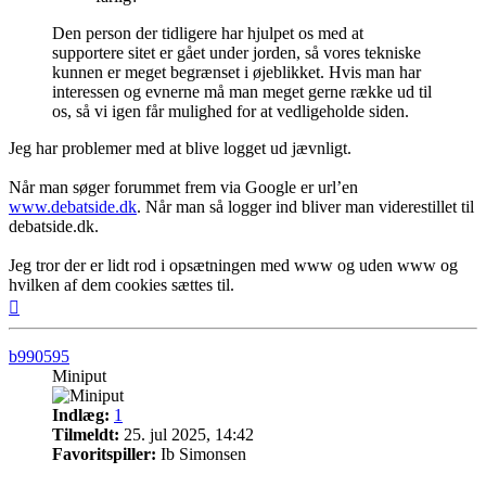
Den person der tidligere har hjulpet os med at
supportere sitet er gået under jorden, så vores tekniske
kunnen er meget begrænset i øjeblikket. Hvis man har
interessen og evnerne må man meget gerne række ud til
os, så vi igen får mulighed for at vedligeholde siden.
Jeg har problemer med at blive logget ud jævnligt.
Når man søger forummet frem via Google er url’en
www.debatside.dk
. Når man så logger ind bliver man viderestillet til
debatside.dk.
Jeg tror der er lidt rod i opsætningen med www og uden www og
hvilken af dem cookies sættes til.
Top
b990595
Miniput
Indlæg:
1
Tilmeldt:
25. jul 2025, 14:42
Favoritspiller:
Ib Simonsen