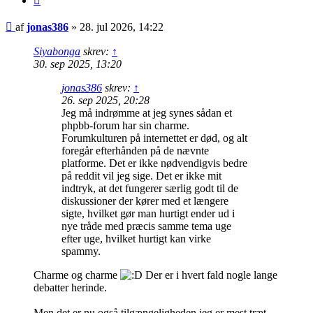
Indlæg
af
jonas386
»
28. jul 2026, 14:22
Siyabonga
skrev:
↑
30. sep 2025, 13:20
jonas386
skrev:
↑
26. sep 2025, 20:28
Jeg må indrømme at jeg synes sådan et
phpbb-forum har sin charme.
Forumkulturen på internettet er død, og alt
foregår efterhånden på de nævnte
platforme. Det er ikke nødvendigvis bedre
på reddit vil jeg sige. Det er ikke mit
indtryk, at det fungerer særlig godt til de
diskussioner der kører med et længere
sigte, hvilket gør man hurtigt ender ud i
nye tråde med præcis samme tema uge
efter uge, hvilket hurtigt kan virke
spammy.
Charme og charme
Der er i hvert fald nogle lange
debatter herinde.
Men det er nu også tilgængeligheden jeg er mest træt