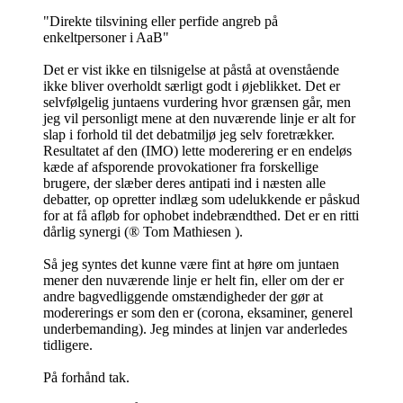
"Direkte tilsvining eller perfide angreb på
enkeltpersoner i AaB"
Det er vist ikke en tilsnigelse at påstå at ovenstående
ikke bliver overholdt særligt godt i øjeblikket. Det er
selvfølgelig juntaens vurdering hvor grænsen går, men
jeg vil personligt mene at den nuværende linje er alt for
slap i forhold til det debatmiljø jeg selv foretrækker.
Resultatet af den (IMO) lette moderering er en endeløs
kæde af afsporende provokationer fra forskellige
brugere, der slæber deres antipati ind i næsten alle
debatter, op opretter indlæg som udelukkende er påskud
for at få afløb for ophobet indebrændthed. Det er en ritti
dårlig synergi (® Tom Mathiesen ).
Så jeg syntes det kunne være fint at høre om juntaen
mener den nuværende linje er helt fin, eller om der er
andre bagvedliggende omstændigheder der gør at
modererings er som den er (corona, eksaminer, generel
underbemanding). Jeg mindes at linjen var anderledes
tidligere.
På forhånd tak.