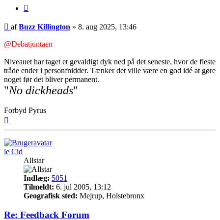
Citer
Indlæg
af
Buzz Killington
»
8. aug 2025, 13:46
@Debatjuntaen
Niveauet har taget et gevaldigt dyk ned på det seneste, hvor de fleste
tråde ender i personfnidder. Tænker det ville være en god idé at gøre
noget før det bliver permanent.
"
No dickheads
"
Forbyd Pyrus
Top
le Cid
Allstar
Indlæg:
5051
Tilmeldt:
6. jul 2005, 13:12
Geografisk sted:
Mejrup, Holstebronx
Re: Feedback Forum