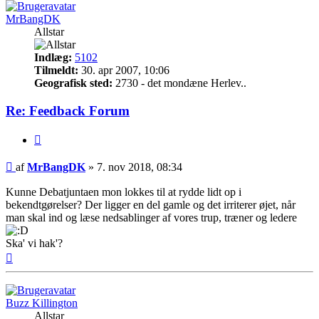
MrBangDK
Allstar
Indlæg:
5102
Tilmeldt:
30. apr 2007, 10:06
Geografisk sted:
2730 - det mondæne Herlev..
Re: Feedback Forum
Citer
Indlæg
af
MrBangDK
»
7. nov 2018, 08:34
Kunne Debatjuntaen mon lokkes til at rydde lidt op i
bekendtgørelser? Der ligger en del gamle og det irriterer øjet, når
man skal ind og læse nedsablinger af vores trup, træner og ledere
Ska' vi hak'?
Top
Buzz Killington
Allstar