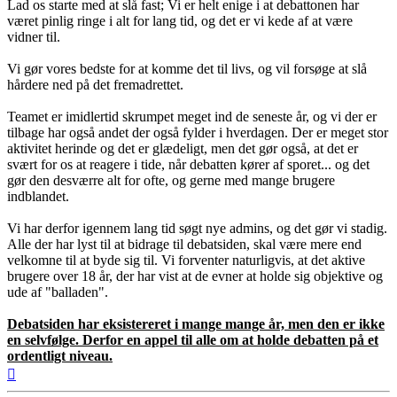
Lad os starte med at slå fast; Vi er helt enige i at debattonen har
været pinlig ringe i alt for lang tid, og det er vi kede af at være
vidner til.
Vi gør vores bedste for at komme det til livs, og vil forsøge at slå
hårdere ned på det fremadrettet.
Teamet er imidlertid skrumpet meget ind de seneste år, og vi der er
tilbage har også andet der også fylder i hverdagen. Der er meget stor
aktivitet herinde og det er glædeligt, men det gør også, at det er
svært for os at reagere i tide, når debatten kører af sporet... og det
gør den desværre alt for ofte, og gerne med mange brugere
indblandet.
Vi har derfor igennem lang tid søgt nye admins, og det gør vi stadig.
Alle der har lyst til at bidrage til debatsiden, skal være mere end
velkomne til at byde sig til. Vi forventer naturligvis, at det aktive
brugere over 18 år, der har vist at de evner at holde sig objektive og
ude af "balladen".
Debatsiden har eksistereret i mange mange år, men den er ikke
en selvfølge. Derfor en appel til alle om at holde debatten på et
ordentligt niveau.
Top