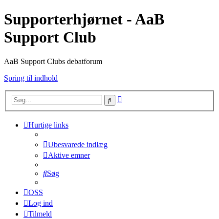
Supporterhjørnet - AaB
Support Club
AaB Support Clubs debatforum
Spring til indhold
Avanceret
Søg
søgning
Hurtige links
Ubesvarede indlæg
Aktive emner
Søg
OSS
Log ind
Tilmeld