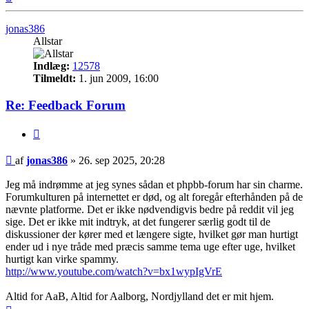
jonas386
Allstar
Indlæg:
12578
Tilmeldt:
1. jun 2009, 16:00
Re: Feedback Forum
Citer
Indlæg
af
jonas386
»
26. sep 2025, 20:28
Jeg må indrømme at jeg synes sådan et phpbb-forum har sin charme.
Forumkulturen på internettet er død, og alt foregår efterhånden på de
nævnte platforme. Det er ikke nødvendigvis bedre på reddit vil jeg
sige. Det er ikke mit indtryk, at det fungerer særlig godt til de
diskussioner der kører med et længere sigte, hvilket gør man hurtigt
ender ud i nye tråde med præcis samme tema uge efter uge, hvilket
hurtigt kan virke spammy.
http://www.youtube.com/watch?v=bx1wypIgVrE
Altid for AaB, Altid for Aalborg, Nordjylland det er mit hjem.
Top