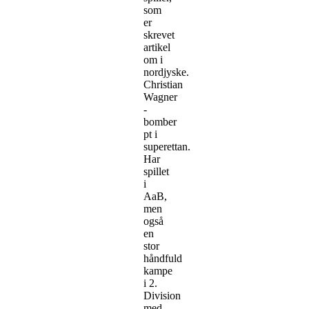
som
er
skrevet
artikel
om i
nordjyske.
Christian
Wagner
-
bomber
pt i
superettan.
Har
spillet
i
AaB,
men
også
en
stor
håndfuld
kampe
i 2.
Division
med