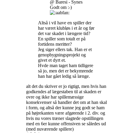
@ Baresi - Synes
Godt om :-)
Altså i vil have en spiller der
har været klubløs i et år og før
det var skadet i længere tid?
En spiller som totalt er på
fortidens meritter?
Jeg siger ellers tak. Han er et
genopbygningsprojekt og
givet et dyrt et.
Hvde man taget ham tidligere
så jo, men det er bekymrende
han har gået ledig så længe.
alt det du skriver er jo rigtigt, men hvis han
godkendes af lægestaben til at skaden er
ovre og ikke har spillemæssige
konsekvenser så handler det om at han skal
i form, og altså der kunne jeg godt se ham
på højrekanten være afgørende i 2. div. og
hvis nu vores træner slagtede opstillingen
med en 6er kunne offensiven se således ud
(med nuværende spillere)