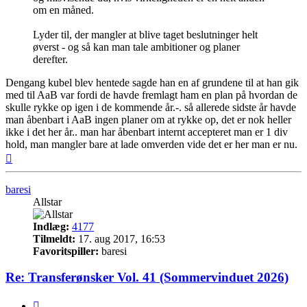
om en måned.
Lyder til, der mangler at blive taget beslutninger helt
øverst - og så kan man tale ambitioner og planer
derefter.
Dengang kubel blev hentede sagde han en af grundene til at han gik
med til AaB var fordi de havde fremlagt ham en plan på hvordan de
skulle rykke op igen i de kommende år.-. så allerede sidste år havde
man åbenbart i AaB ingen planer om at rykke op, det er nok heller
ikke i det her år.. man har åbenbart internt accepteret man er 1 div
hold, man mangler bare at lade omverden vide det er her man er nu.
Top
baresi
Allstar
Indlæg:
4177
Tilmeldt:
17. aug 2017, 16:53
Favoritspiller:
baresi
Re: Transferønsker Vol. 41 (Sommervinduet 2026)
Citer