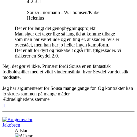
4-2-3-1
Souza - normann - W.Thomsen/Kubel
Helenius
Det er for langt det genopbygningsprojekt.
Man siger det tager lige så lang tid at komme tilbage
som man har været ude og en ting er, at skaden hvis er
overstået, men han har jo heller ingen kampform.
Det er alt for dyrt og risikabelt også ifht. følgeskader. vi
risikerer en Seydel 2.0.
Nej, det gør vi ikke. Primært fordi Sousa er en fantastisk
fodboldspiller med et vildt vinderinstinkt, hvor Seydel var det stik
modsatte.
Jeg har argumenteret for Sousa mange gange før. Og kontrakter kan
jo skrues sammen på mange måder.
Ædruelighedens stemme
Top
Jakobsen
Allstar