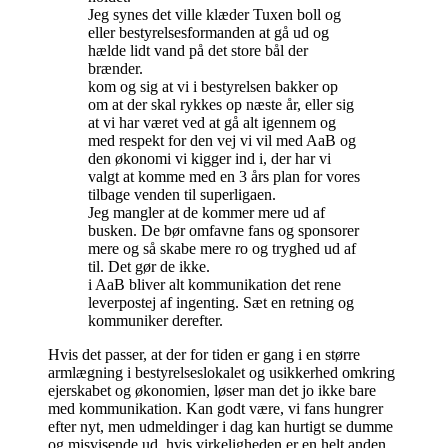
Jeg synes det ville klæder Tuxen boll og
eller bestyrelsesformanden at gå ud og
hælde lidt vand på det store bål der
brænder.
kom og sig at vi i bestyrelsen bakker op
om at der skal rykkes op næste år, eller sig
at vi har været ved at gå alt igennem og
med respekt for den vej vi vil med AaB og
den økonomi vi kigger ind i, der har vi
valgt at komme med en 3 års plan for vores
tilbage venden til superligaen.
Jeg mangler at de kommer mere ud af
busken. De bør omfavne fans og sponsorer
mere og så skabe mere ro og tryghed ud af
til. Det gør de ikke.
i AaB bliver alt kommunikation det rene
leverpostej af ingenting. Sæt en retning og
kommuniker derefter.
Hvis det passer, at der for tiden er gang i en større
armlægning i bestyrelseslokalet og usikkerhed omkring
ejerskabet og økonomien, løser man det jo ikke bare
med kommunikation. Kan godt være, vi fans hungrer
efter nyt, men udmeldinger i dag kan hurtigt se dumme
og misvisende ud, hvis virkeligheden er en helt anden