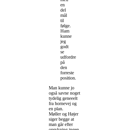
en
del
mål
til
følge.
Ham
kunne
jeg
godt
se
udfordre
på
den
forreste
position.
Man kunne jo
også savne noget
tydelig geneeelt
fra hornevej og
en plan.
Møller og Højer
siger begge at
man går efter
oprykning ingen