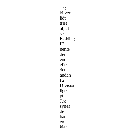
Jeg
bliver
lidt
træt
af, at
se
Kolding
IF
hente
den
ene
efter
den
anden
i 2.
Division
lige
pt.
Jeg
synes
de
har
en
klar