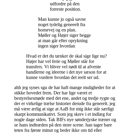
udfordre på den
forreste position.
Man kunne jo også savne
noget tydelig geneeelt fra
hornevej og en plan.
Møller og Højer siger begge
at man går efter oprykning
ingen siger hvordan
Hvad er det du tænker de skal sige lige nu?
Højer har vel ferie og Møller står for
transfers. Vi bliver vel nødt til at afvente
handlerne og ideerne i det nye sæson for at
kunne vurdere hvordan det reelt ser ud.
ahh jeg synes sgu de har haft mange muligheder for at
stikke hovedet frem. Der har lige været et
bestyrelsesmøde med det ene, andet og tredje rygte og
der er virkelige trælse historier derude fra generelt. jeg
må være ærlig at sige at AaB for mig ikke står særligt
skarpt kommunikativt. Som jeg skrev i et indlæg for
nogle dage siden. Tak BIFs nye sønderjyske træner og
se hans indtræden på den store scene. han tager bare
teten fra første minut og beder ikke om tid eller