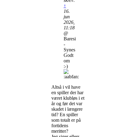
skrev:
↑
16.
jun
2026,
11:18
@
Baresi
-
Synes
Godt
om
:-)
Altså i vil have
en spiller der har
været klubløs i et
år og før det var
skadet i længere
tid? En spiller
som totalt er på
fortidens
meritter?
Jeg siger ellers