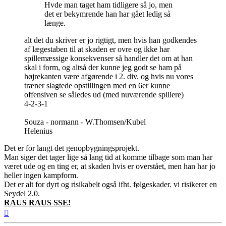
Hvde man taget ham tidligere så jo, men
det er bekymrende han har gået ledig så
længe.
alt det du skriver er jo rigtigt, men hvis han godkendes
af lægestaben til at skaden er ovre og ikke har
spillemæssige konsekvenser så handler det om at han
skal i form, og altså der kunne jeg godt se ham på
højrekanten være afgørende i 2. div. og hvis nu vores
træner slagtede opstillingen med en 6er kunne
offensiven se således ud (med nuværende spillere)
4-2-3-1
Souza - normann - W.Thomsen/Kubel
Helenius
Det er for langt det genopbygningsprojekt.
Man siger det tager lige så lang tid at komme tilbage som man har
været ude og en ting er, at skaden hvis er overstået, men han har jo
heller ingen kampform.
Det er alt for dyrt og risikabelt også ifht. følgeskader. vi risikerer en
Seydel 2.0.
RAUS RAUS SSE!
Top