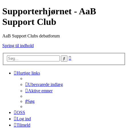
Supporterhjørnet - AaB
Support Club
AaB Support Clubs debatforum
Spring til indhold
Avanceret
Søg
søgning
Hurtige links
Ubesvarede indlæg
Aktive emner
Søg
OSS
Log ind
Tilmeld