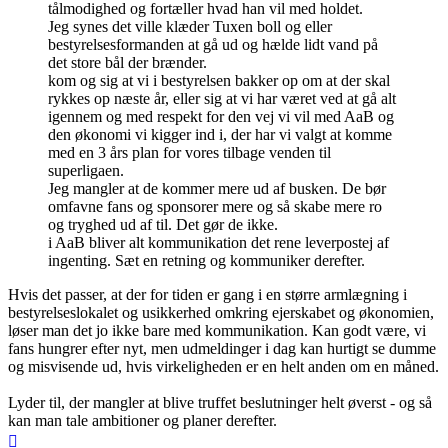
tålmodighed og fortæller hvad han vil med holdet.
Jeg synes det ville klæder Tuxen boll og eller
bestyrelsesformanden at gå ud og hælde lidt vand på
det store bål der brænder.
kom og sig at vi i bestyrelsen bakker op om at der skal
rykkes op næste år, eller sig at vi har været ved at gå alt
igennem og med respekt for den vej vi vil med AaB og
den økonomi vi kigger ind i, der har vi valgt at komme
med en 3 års plan for vores tilbage venden til
superligaen.
Jeg mangler at de kommer mere ud af busken. De bør
omfavne fans og sponsorer mere og så skabe mere ro
og tryghed ud af til. Det gør de ikke.
i AaB bliver alt kommunikation det rene leverpostej af
ingenting. Sæt en retning og kommuniker derefter.
Hvis det passer, at der for tiden er gang i en større armlægning i
bestyrelseslokalet og usikkerhed omkring ejerskabet og økonomien,
løser man det jo ikke bare med kommunikation. Kan godt være, vi
fans hungrer efter nyt, men udmeldinger i dag kan hurtigt se dumme
og misvisende ud, hvis virkeligheden er en helt anden om en måned.
Lyder til, der mangler at blive truffet beslutninger helt øverst - og så
kan man tale ambitioner og planer derefter.
Top