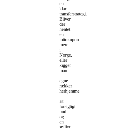
en
klar
transferstrategi.
Bliver
der
hentet
en
lottokupon
mere
i
Norge,
eller
kigger
man
i
egne
rækker
herhjemme.
Et
forsigtigt
bud
og
en
spiller,