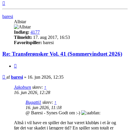
Top
baresi
Allstar
Indlæg:
4177
Tilmeldt:
17. aug 2017, 16:53
Favoritspiller:
baresi
Re: Transferønsker Vol. 41 (Sommervinduet 2026)
Citer
Indlæg
af
baresi
»
16. jun 2026, 12:35
Jakobsen
skrev:
↑
16. jun 2026, 12:28
Bugatti1
skrev:
↑
16. jun 2026, 11:18
@ Baresi - Synes Godt om :-)
Altså i vil have en spiller der har været klubløs i et år og
før det var skadet i længere tid? En spiller som totalt er