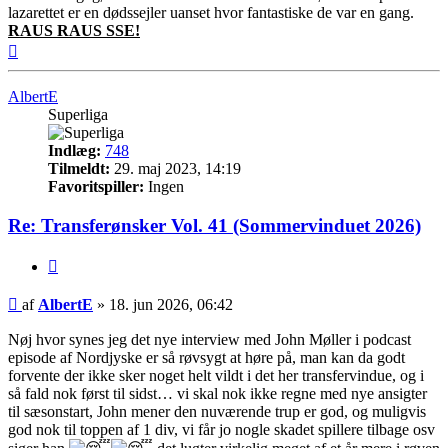
lazarettet er en dødssejler uanset hvor fantastiske de var en gang.
RAUS RAUS SSE!
Top
AlbertE
Superliga
Indlæg:
748
Tilmeldt:
29. maj 2023, 14:19
Favoritspiller:
Ingen
Re: Transferønsker Vol. 41 (Sommervinduet 2026)
Citer
Indlæg
af
AlbertE
»
18. jun 2026, 06:42
Nøj hvor synes jeg det nye interview med John Møller i podcast
episode af Nordjyske er så røvsygt at høre på, man kan da godt
forvente der ikke sker noget helt vildt i det her transfervindue, og i
så fald nok først til sidst… vi skal nok ikke regne med nye ansigter
til sæsonstart, John mener den nuværende trup er god, og muligvis
god nok til toppen af 1 div, vi får jo nogle skadet spillere tilbage osv