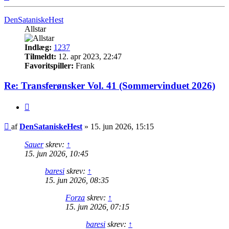
DenSataniskeHest
Allstar
Indlæg:
1237
Tilmeldt:
12. apr 2023, 22:47
Favoritspiller:
Frank
Re: Transferønsker Vol. 41 (Sommervinduet 2026)
Citer
Indlæg
af
DenSataniskeHest
»
15. jun 2026, 15:15
Sauer
skrev:
↑
15. jun 2026, 10:45
baresi
skrev:
↑
15. jun 2026, 08:35
Forza
skrev:
↑
15. jun 2026, 07:15
baresi
skrev:
↑