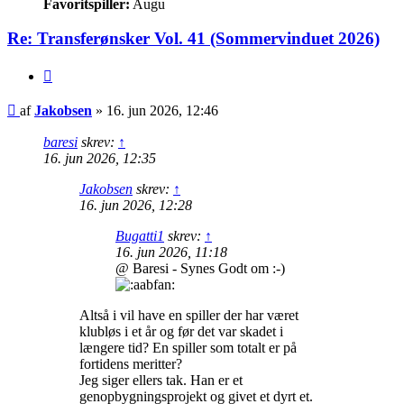
Favoritspiller:
Augu
Re: Transferønsker Vol. 41 (Sommervinduet 2026)
Citer
Indlæg
af
Jakobsen
»
16. jun 2026, 12:46
baresi
skrev:
↑
16. jun 2026, 12:35
Jakobsen
skrev:
↑
16. jun 2026, 12:28
Bugatti1
skrev:
↑
16. jun 2026, 11:18
@ Baresi - Synes Godt om :-)
Altså i vil have en spiller der har været
klubløs i et år og før det var skadet i
længere tid? En spiller som totalt er på
fortidens meritter?
Jeg siger ellers tak. Han er et
genopbygningsprojekt og givet et dyrt et.