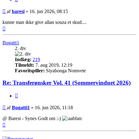
Indlæg
af
baresi
»
16. jun 2026, 08:15
kunne man ikke give allan souza et skud....
Top
Bugatti1
2. div
Indlæg:
219
Tilmeldt:
7. aug 2019, 12:19
Favoritspiller:
Siyabonga Nomvete
Re: Transferønsker Vol. 41 (Sommervinduet 2026)
Citer
Indlæg
af
Bugatti1
»
16. jun 2026, 11:18
@ Baresi - Synes Godt om :-)
Top