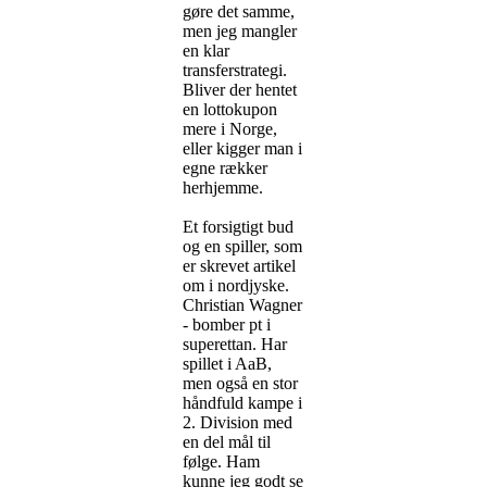
gøre det samme,
men jeg mangler
en klar
transferstrategi.
Bliver der hentet
en lottokupon
mere i Norge,
eller kigger man i
egne rækker
herhjemme.
Et forsigtigt bud
og en spiller, som
er skrevet artikel
om i nordjyske.
Christian Wagner
- bomber pt i
superettan. Har
spillet i AaB,
men også en stor
håndfuld kampe i
2. Division med
en del mål til
følge. Ham
kunne jeg godt se