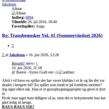
Jakobsen
Allstar
Indlæg:
6894
Tilmeldt:
26. jul 2016, 18:40
Favoritspiller:
Augu
Re: Transferønsker Vol. 41 (Sommervinduet 2026)
Citer
Indlæg
af
Jakobsen
»
16. jun 2026, 12:28
Bugatti1
skrev:
↑
16. jun 2026, 11:18
@ Baresi - Synes Godt om :-)
Altså i vil have en spiller der har været klubløs i et år og før det var
skadet i længere tid? En spiller som totalt er på fortidens meritter?
Jeg siger ellers tak. Han er et genopbygningsprojekt og givet et dyrt
et.
Hvde man taget ham tidligere så jo, men det er bekymrende han har
gået ledig så længe.
RAUS RAUS SSE!