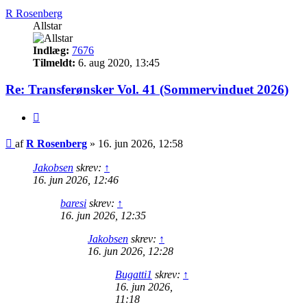
R Rosenberg
Allstar
Indlæg:
7676
Tilmeldt:
6. aug 2020, 13:45
Re: Transferønsker Vol. 41 (Sommervinduet 2026)
Citer
Indlæg
af
R Rosenberg
»
16. jun 2026, 12:58
Jakobsen
skrev:
↑
16. jun 2026, 12:46
baresi
skrev:
↑
16. jun 2026, 12:35
Jakobsen
skrev:
↑
16. jun 2026, 12:28
Bugatti1
skrev:
↑
16. jun 2026,
11:18