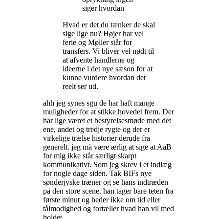
siger hvordan
Hvad er det du tænker de skal
sige lige nu? Højer har vel
ferie og Møller står for
transfers. Vi bliver vel nødt til
at afvente handlerne og
ideerne i det nye sæson for at
kunne vurdere hvordan det
reelt ser ud.
ahh jeg synes sgu de har haft mange
muligheder for at stikke hovedet frem. Der
har lige været et bestyrelsesmøde med det
ene, andet og tredje rygte og der er
virkelige trælse historier derude fra
generelt. jeg må være ærlig at sige at AaB
for mig ikke står særligt skarpt
kommunikativt. Som jeg skrev i et indlæg
for nogle dage siden. Tak BIFs nye
sønderjyske træner og se hans indtræden
på den store scene. han tager bare teten fra
første minut og beder ikke om tid eller
tålmodighed og fortæller hvad han vil med
holdet.