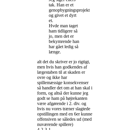
tak. Han er et
genopbygningsprojekt
og givet et dyrt
et.
Hvde man taget
ham tidligere så
jo, men det er
bekymrende han
har gået ledig så
længe.
alt det du skriver er jo rigtigt,
men hvis han godkendes af
lægestaben til at skaden er
ovre og ikke har
spillemæssige konsekvenser
så handler det om at han skal i
form, og altså der kunne jeg
godt se ham på højrekanten
være afgørende i 2. div. og
hvis nu vores træner slagtede
opstillingen med en 6er kunne
offensiven se således ud (med
nuværende spillere)
4-2-3-1