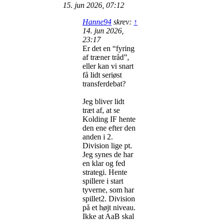
15. jun 2026, 07:12
Hanne94
skrev:
↑
14. jun 2026,
23:17
Er det en “fyring
af træner tråd”,
eller kan vi snart
få lidt seriøst
transferdebat?
Jeg bliver lidt
træt af, at se
Kolding IF hente
den ene efter den
anden i 2.
Division lige pt.
Jeg synes de har
en klar og fed
strategi. Hente
spillere i start
tyverne, som har
spillet2. Division
på et højt niveau.
Ikke at AaB skal