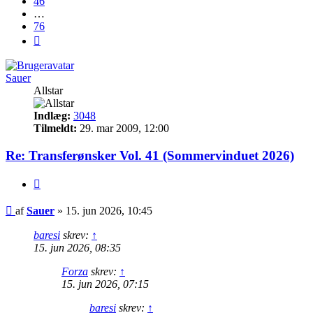
46
…
76
Næste
Sauer
Allstar
Indlæg:
3048
Tilmeldt:
29. mar 2009, 12:00
Re: Transferønsker Vol. 41 (Sommervinduet 2026)
Citer
Indlæg
af
Sauer
»
15. jun 2026, 10:45
baresi
skrev:
↑
15. jun 2026, 08:35
Forza
skrev:
↑
15. jun 2026, 07:15
baresi
skrev:
↑