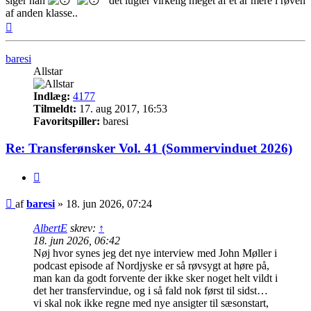
siger han
det lugter virkelig meget af et år mere i røven
af anden klasse..
Top
baresi
Allstar
Indlæg:
4177
Tilmeldt:
17. aug 2017, 16:53
Favoritspiller:
baresi
Re: Transferønsker Vol. 41 (Sommervinduet 2026)
Citer
Indlæg
af
baresi
»
18. jun 2026, 07:24
AlbertE
skrev:
↑
18. jun 2026, 06:42
Nøj hvor synes jeg det nye interview med John Møller i
podcast episode af Nordjyske er så røvsygt at høre på,
man kan da godt forvente der ikke sker noget helt vildt i
det her transfervindue, og i så fald nok først til sidst…
vi skal nok ikke regne med nye ansigter til sæsonstart,