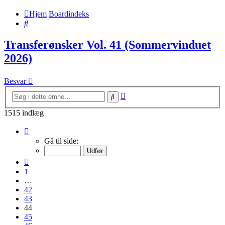
Hjem
Boardindeks
Søg
Transferønsker Vol. 41 (Sommervinduet
2026)
Besvar
Avanceret
Søg
søgning
1515 indlæg
Side
44
Gå til side:
af
76
Forrige
1
…
42
43
44
45