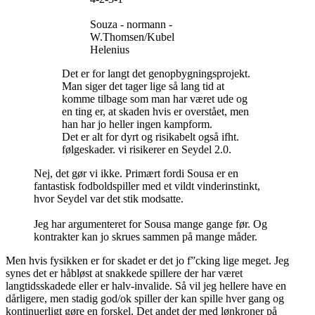
Souza - normann -
W.Thomsen/Kubel
Helenius
Det er for langt det genopbygningsprojekt.
Man siger det tager lige så lang tid at
komme tilbage som man har været ude og
en ting er, at skaden hvis er overstået, men
han har jo heller ingen kampform.
Det er alt for dyrt og risikabelt også ifht.
følgeskader. vi risikerer en Seydel 2.0.
Nej, det gør vi ikke. Primært fordi Sousa er en
fantastisk fodboldspiller med et vildt vinderinstinkt,
hvor Seydel var det stik modsatte.
Jeg har argumenteret for Sousa mange gange før. Og
kontrakter kan jo skrues sammen på mange måder.
Men hvis fysikken er for skadet er det jo f”cking lige meget. Jeg
synes det er håbløst at snakkede spillere der har været
langtidsskadede eller er halv-invalide. Så vil jeg hellere have en
dårligere, men stadig god/ok spiller der kan spille hver gang og
kontinuerligt gøre en forskel. Det andet der med lønkroner på