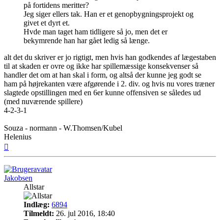
på fortidens meritter?
Jeg siger ellers tak. Han er et genopbygningsprojekt og
givet et dyrt et.
Hvde man taget ham tidligere så jo, men det er
bekymrende han har gået ledig så længe.
alt det du skriver er jo rigtigt, men hvis han godkendes af lægestaben
til at skaden er ovre og ikke har spillemæssige konsekvenser så
handler det om at han skal i form, og altså der kunne jeg godt se
ham på højrekanten være afgørende i 2. div. og hvis nu vores træner
slagtede opstillingen med en 6er kunne offensiven se således ud
(med nuværende spillere)
4-2-3-1
Souza - normann - W.Thomsen/Kubel
Helenius
Top
Jakobsen
Allstar
Indlæg:
6894
Tilmeldt:
26. jul 2016, 18:40