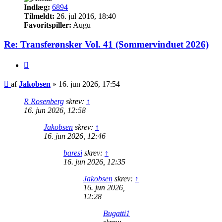
Indlæg:
6894
Tilmeldt:
26. jul 2016, 18:40
Favoritspiller:
Augu
Re: Transferønsker Vol. 41 (Sommervinduet 2026)
Citer
Indlæg
af
Jakobsen
»
16. jun 2026, 17:54
R Rosenberg
skrev:
↑
16. jun 2026, 12:58
Jakobsen
skrev:
↑
16. jun 2026, 12:46
baresi
skrev:
↑
16. jun 2026, 12:35
Jakobsen
skrev:
↑
16. jun 2026,
12:28
Bugatti1